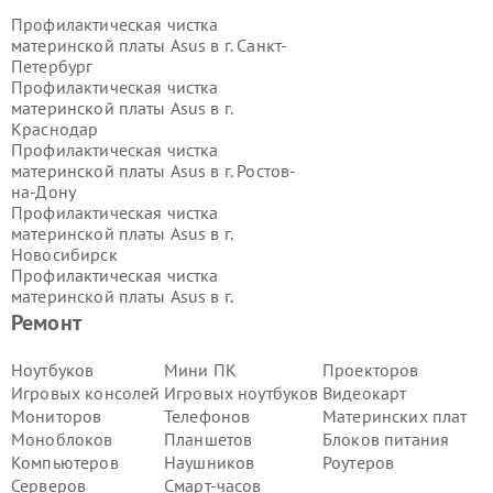
Профилактическая чистка
материнской платы Asus в г.
Санкт-
Петербург
Профилактическая чистка
материнской платы Asus в г.
Краснодар
Профилактическая чистка
материнской платы Asus в г.
Ростов-
на-Дону
Профилактическая чистка
материнской платы Asus в г.
Новосибирск
Профилактическая чистка
материнской платы Asus в г.
Екатеринбург
Ремонт
Профилактическая чистка
материнской платы Asus в г.
Казань
Ноутбуков
Мини ПК
Проекторов
Профилактическая чистка
Игровых консолей
Игровых ноутбуков
Видеокарт
материнской платы Asus в г.
Мониторов
Телефонов
Материнских плат
Воронеж
Моноблоков
Планшетов
Блоков питания
Профилактическая чистка
Компьютеров
Наушников
Роутеров
материнской платы Asus в г.
Волгоград
Серверов
Смарт-часов