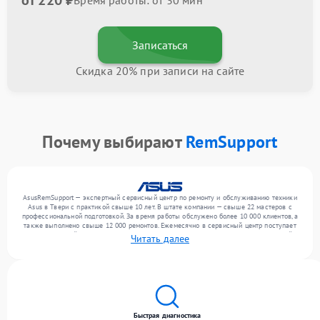
от 220 ₽
Время работы: от 30 мин
Записаться
Скидка 20% при записи на сайте
Почему выбирают
RemSupport
AsusRemSupport — экспертный сервисный центр по ремонту и обслуживанию техники
Asus в Твери с практикой свыше 10 лет. В штате компании — свыше 22 мастеров с
профессиональной подготовкой. За время работы обслужено более 10 000 клиентов, а
также выполнено свыше 12 000 ремонтов. Ежемесячно в сервисный центр поступает
более 300 устройств, включая , , . Мы работаем с широким спектром неисправностей и
Читать далее
гарантируем высокое качество обслуживания благодаря использованию
современного оборудования.
Быстрая диагностика