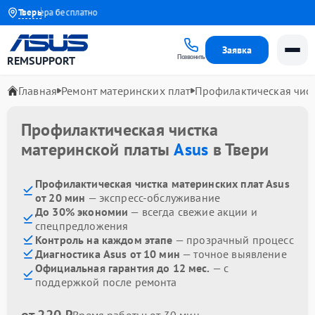
д мастера бесплатно
Тверь
Заявка
Позвонить
REMSUPPORT
Главная
Ремонт материнских плат
Профилактическая чис
Профилактическая чистка
материнской платы
Asus
в Твери
Профилактическая чистка материнских плат Asus
от 20 мин
— экспресс-обслуживание
До 30% экономии
— всегда свежие акции и
спецпредложения
Контроль на каждом этапе
— прозрачный процесс
Диагностика Asus от 10 мин
— точное выявление
Официальная гарантия до 12 мес.
— с
поддержкой после ремонта