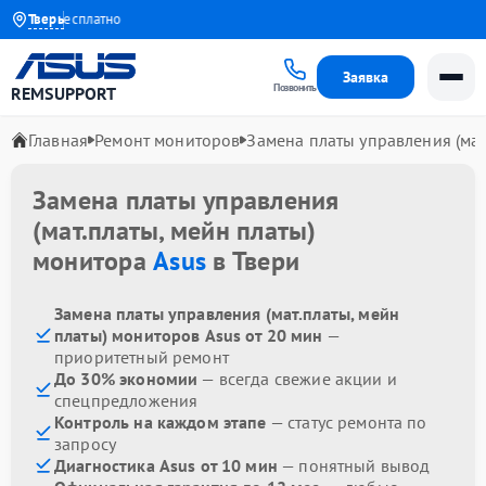
стера бесплатно
Тверь
Заявка
Позвонить
REMSUPPORT
Главная
Ремонт мониторов
Замена платы управления (мат
Замена платы управления
(мат.платы, мейн платы)
монитора
Asus
в Твери
Замена платы управления (мат.платы, мейн
платы) мониторов Asus от 20 мин
—
приоритетный ремонт
До 30% экономии
— всегда свежие акции и
спецпредложения
Контроль на каждом этапе
— статус ремонта по
запросу
Диагностика Asus от 10 мин
— понятный вывод