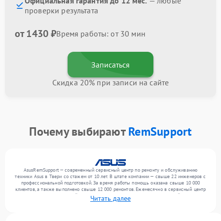
Официальная гарантия до 12 мес.
— любые
проверки результата
от 1430 ₽
Время работы: от 30 мин
Записаться
Скидка 20% при записи на сайте
Почему выбирают
RemSupport
AsusRemSupport — современный сервисный центр по ремонту и обслуживанию
техники Asus в Твери со стажем от 10 лет. В штате компании — свыше 22 инженеров с
профессиональной подготовкой. За время работы помощь оказана свыше 10 000
клиентов, а также выполнено свыше 12 000 ремонтов. Ежемесячно в сервисный центр
поступает более 300 устройств, включая , , . Мы устраняем поломки любой сложности
Читать далее
и обеспечиваем надежный результат благодаря использованию современного
оборудования.