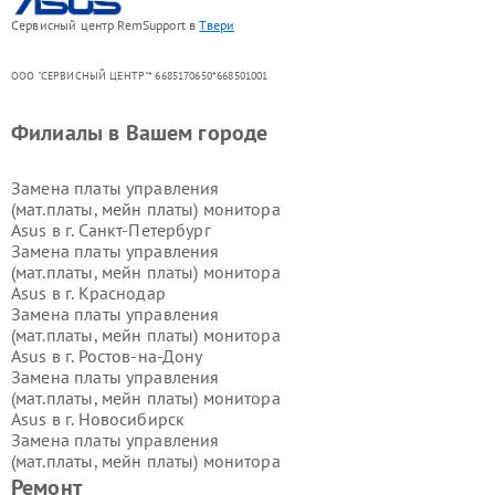
Сервисный центр RemSupport в
Твери
ООО "СЕРВИСНЫЙ ЦЕНТР"* 6685170650*668501001
Филиалы в Вашем городе
Замена платы управления
(мат.платы, мейн платы) монитора
Asus в г.
Санкт-Петербург
Замена платы управления
(мат.платы, мейн платы) монитора
Asus в г.
Краснодар
Замена платы управления
(мат.платы, мейн платы) монитора
Asus в г.
Ростов-на-Дону
Замена платы управления
(мат.платы, мейн платы) монитора
Asus в г.
Новосибирск
Замена платы управления
(мат.платы, мейн платы) монитора
Asus в г.
Екатеринбург
Ремонт