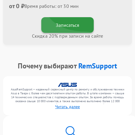
от 0 ₽
Время работы: от 30 мин
Записаться
Скидка 20% при записи на сайте
Почему выбирают
RemSupport
AsusRemSupport — надежный сервисный центр по ремонту и обслуживанию техники
Asus в Твери с более чем десятилетним опытом работы. В штате компании — свыше
14 технических специалистов с подтвержденным опытом. За время работы помощь
оказана свыше 10 000 клиентов, а также выполнено выполнено более 12 000
ремонтов. Ежемесячно в сервисный центр поступает более 300 устройств, включая , , .
Читать далее
Мы устраняем поломки любой сложности и предлагаем стабильный уровень сервиса
благодаря квалификации мастеров.