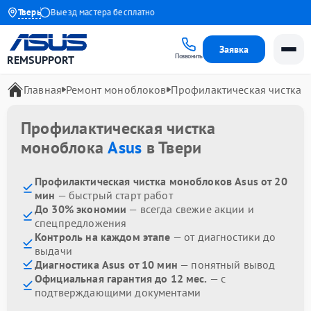
 1 года
Тверь
Выезд мастера бесплатно
Заявка
Позвонить
REMSUPPORT
Главная
Ремонт моноблоков
Профилактическая чистка
Профилактическая чистка
моноблока
Asus
в Твери
Профилактическая чистка моноблоков Asus от 20
мин
— быстрый старт работ
До 30% экономии
— всегда свежие акции и
спецпредложения
Контроль на каждом этапе
— от диагностики до
выдачи
Диагностика Asus от 10 мин
— понятный вывод
Официальная гарантия до 12 мес.
— с
подтверждающими документами