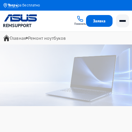
астера бесплатно
Тверь
Заявка
Позвонить
REMSUPPORT
Главная
Ремонт ноутбуков