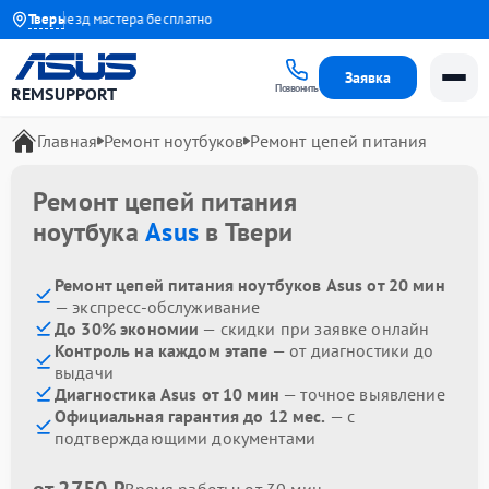
да
Выезд мастера бесплатно
Тверь
Заявка
Позвонить
REMSUPPORT
Главная
Ремонт ноутбуков
Ремонт цепей питания
Ремонт цепей питания
ноутбука
Asus
в Твери
Ремонт цепей питания ноутбуков Asus от 20 мин
— экспресс-обслуживание
До 30% экономии
— скидки при заявке онлайн
Контроль на каждом этапе
— от диагностики до
выдачи
Диагностика Asus от 10 мин
— точное выявление
Официальная гарантия до 12 мес.
— с
подтверждающими документами