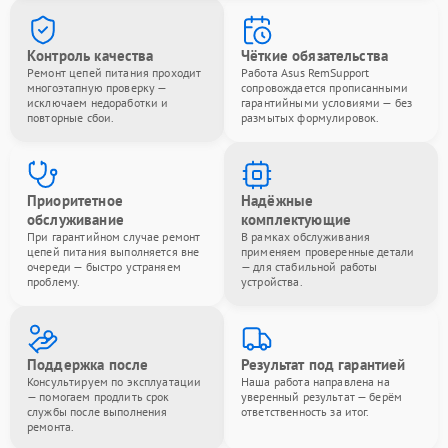
Контроль качества
Чёткие обязательства
Ремонт цепей питания проходит
Работа Asus RemSupport
многоэтапную проверку —
сопровождается прописанными
исключаем недоработки и
гарантийными условиями — без
повторные сбои.
размытых формулировок.
Приоритетное
Надёжные
обслуживание
комплектующие
При гарантийном случае ремонт
В рамках обслуживания
цепей питания выполняется вне
применяем проверенные детали
очереди — быстро устраняем
— для стабильной работы
проблему.
устройства.
Поддержка после
Результат под гарантией
Консультируем по эксплуатации
Наша работа направлена на
— помогаем продлить срок
уверенный результат — берём
службы после выполнения
ответственность за итог.
ремонта.