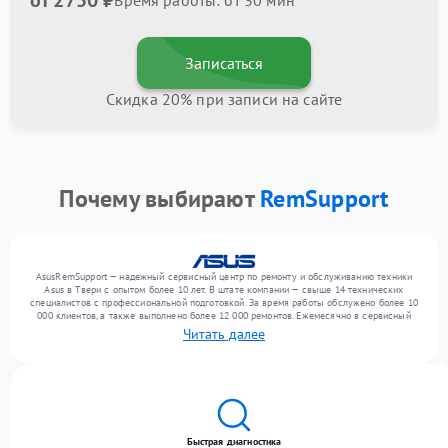
от 2750 ₽
Время работы: от 30 мин
Записаться
Скидка 20% при записи на сайте
Почему выбирают
RemSupport
AsusRemSupport — надежный сервисный центр по ремонту и обслуживанию техники
Asus в Твери с опытом более 10 лет. В штате компании — свыше 14 технических
специалистов с профессиональной подготовкой. За время работы обслужено более 10
000 клиентов, а также выполнено более 12 000 ремонтов. Ежемесячно в сервисный
центр поступает свыше 300 единиц техники, включая , , . Мы работаем с широким
Читать далее
спектром неисправностей и поддерживаем высокий стандарт качества благодаря
использованию современного оборудования.
Быстрая диагностика