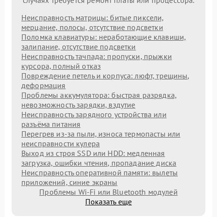
Неисправность матрицы: битые пиксели,
мерцание, полосы, отсутствие подсветки
Поломка клавиатуры: неработающие клавиши,
залипание, отсутствие подсветки
Неисправность тачпада: пропуски, прыжки
курсора, полный отказ
Повреждение петель и корпуса: люфт, трещины,
деформация
Проблемы аккумулятора: быстрая разрядка,
невозможность зарядки, вздутие
Неисправность зарядного устройства или
разъёма питания
Перегрев из‑за пыли, износа термопасты или
неисправности кулера
Выход из строя SSD или HDD: медленная
загрузка, ошибки чтения, пропадание диска
Неисправность оперативной памяти: вылеты
приложений, синие экраны
Проблемы Wi‑Fi или Bluetooth модулей
Показать еще