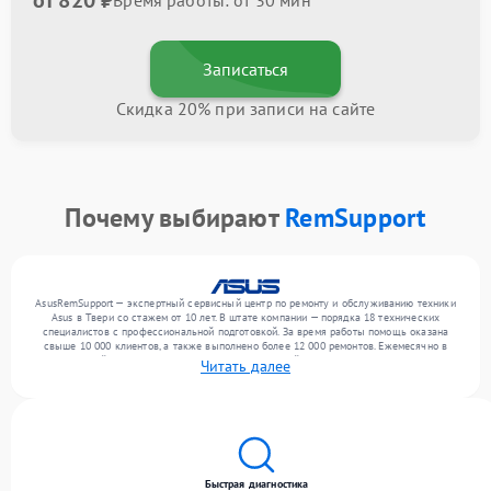
от 820 ₽
Время работы: от 30 мин
Записаться
Скидка 20% при записи на сайте
Почему выбирают
RemSupport
AsusRemSupport — экспертный сервисный центр по ремонту и обслуживанию техники
Asus в Твери со стажем от 10 лет. В штате компании — порядка 18 технических
специалистов с профессиональной подготовкой. За время работы помощь оказана
свыше 10 000 клиентов, а также выполнено более 12 000 ремонтов. Ежемесячно в
сервисный центр поступает более 300 обращений, включая , , . Мы работаем с
Читать далее
широким спектром неисправностей и обеспечиваем надежный результат благодаря
отлаженным процессам ремонта.
Быстрая диагностика