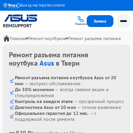
 1 года
Тверь
Выезд мастера бесплатно
Заявка
Позвонить
REMSUPPORT
Главная
Ремонт ноутбуков
Ремонт разъема питания
Ремонт разъема питания
ноутбука
Asus
в Твери
Ремонт разъема питания ноутбуков Asus от 20
мин
— экспресс-обслуживание
До 30% экономии
— всегда свежие акции и
спецпредложения
Контроль на каждом этапе
— прозрачный процесс
Диагностика Asus от 10 мин
— точное выявление
Официальная гарантия до 12 мес.
— с
поддержкой после ремонта