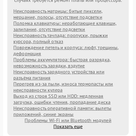
Неисправность матрицы: битые пиксели,
мерцание, полосы, отсутствие подсветки
Поломка клавиатуры: неработающие клавиши,
залипание, отсутствие подсветки
Неисправность тачпада: пропуски, прыжки
курсора, полный отказ
Повреждение петель и корпуса: люфт, трещины,
деформация
Проблемы аккумулятора: быстрая разрядка,
невозможность зарядки, вздутие
Неисправность зарядного устройства или
разъёма питания
Перегрев из‑за пыли, износа термопасты или
неисправности кулера
Выход из строя SSD или HDD: медленная
загрузка, ошибки чтения, пропадание диска
Неисправность оперативной памяти: вылеты
приложений, синие экраны
Проблемы Wi‑Fi или Bluetooth модулей
Показать еще