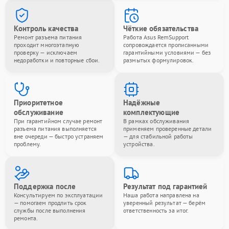
Контроль качества
Чёткие обязательства
Ремонт разъема питания
Работа Asus RemSupport
проходит многоэтапную
сопровождается прописанными
проверку — исключаем
гарантийными условиями — без
недоработки и повторные сбои.
размытых формулировок.
Приоритетное
Надёжные
обслуживание
комплектующие
При гарантийном случае ремонт
В рамках обслуживания
разъема питания выполняется
применяем проверенные детали
вне очереди — быстро устраняем
— для стабильной работы
проблему.
устройства.
Поддержка после
Результат под гарантией
Консультируем по эксплуатации
Наша работа направлена на
— помогаем продлить срок
уверенный результат — берём
службы после выполнения
ответственность за итог.
ремонта.