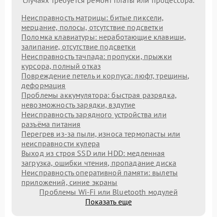
Неисправность матрицы: битые пиксели,
мерцание, полосы, отсутствие подсветки
Поломка клавиатуры: неработающие клавиши,
залипание, отсутствие подсветки
Неисправность тачпада: пропуски, прыжки
курсора, полный отказ
Повреждение петель и корпуса: люфт, трещины,
деформация
Проблемы аккумулятора: быстрая разрядка,
невозможность зарядки, вздутие
Неисправность зарядного устройства или
разъёма питания
Перегрев из‑за пыли, износа термопасты или
неисправности кулера
Выход из строя SSD или HDD: медленная
загрузка, ошибки чтения, пропадание диска
Неисправность оперативной памяти: вылеты
приложений, синие экраны
Проблемы Wi‑Fi или Bluetooth модулей
Показать еще