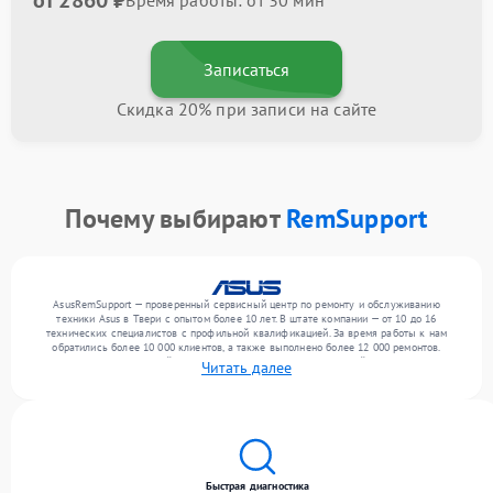
от 2860 ₽
Время работы: от 30 мин
Записаться
Скидка 20% при записи на сайте
Почему выбирают
RemSupport
AsusRemSupport — проверенный сервисный центр по ремонту и обслуживанию
техники Asus в Твери с опытом более 10 лет. В штате компании — от 10 до 16
технических специалистов с профильной квалификацией. За время работы к нам
обратились более 10 000 клиентов, а также выполнено более 12 000 ремонтов.
Ежемесячно в сервисный центр поступает более 300 обращений, включая , , . Мы
Читать далее
работаем с широким спектром неисправностей и предлагаем стабильный уровень
сервиса благодаря использованию современного оборудования.
Быстрая диагностика