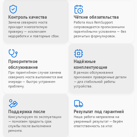
Контроль качества
Чёткие обязательства
Замена северного моста
Работа Asus RemSupport
проходит многоэтапную
сопровождается прописанными
проверку — исключаем
гарантийными условиями — без
недоработки и повторные сбои.
размытых формулировок.
Приоритетное
Надёжные
обслуживание
комплектующие
При гарантийном случае замена
В рамках обслуживания
северного моста выполняется вне
применяем проверенные детали
очереди — быстро устраняем
— для стабильной работы
проблему.
устройства.
Поддержка после
Результат под гарантией
Консультируем по эксплуатации
Наша работа направлена на
— помогаем продлить срок
уверенный результат — берём
службы после выполнения
ответственность за итог.
ремонта.