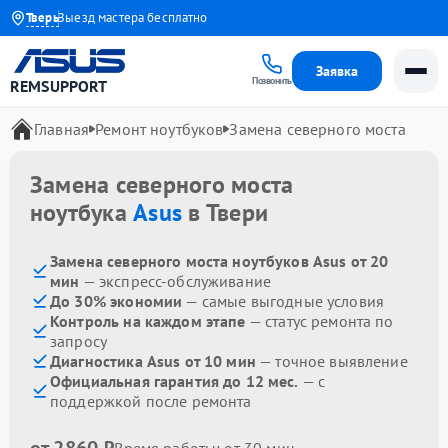
года
Тверь
Выезд мастера бесплатно
Заявка
Позвонить
REMSUPPORT
Главная
Ремонт ноутбуков
Замена северного моста
Замена северного моста
ноутбука
Asus
в Твери
Замена северного моста ноутбуков Asus от 20
мин
— экспресс-обслуживание
До 30% экономии
— самые выгодные условия
Контроль на каждом этапе
— статус ремонта по
запросу
Диагностика Asus от 10 мин
— точное выявление
Официальная гарантия до 12 мес.
— с
поддержкой после ремонта