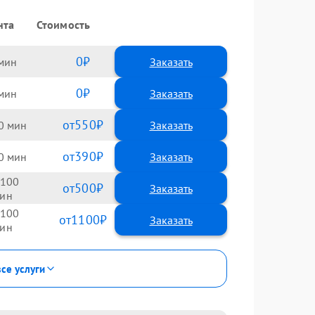
нта
Стоимость
0
Заказать
0
Заказать
550
0
390
0
100
500
100
1100
все услуги