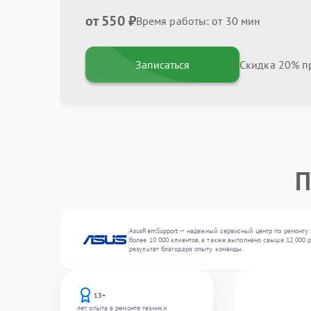
от 550 ₽
Время работы: от 30 мин
Записаться
Скидка 20% пр
П
AsusRemSupport — надежный сервисный центр по ремонту и
более 10 000 клиентов, а также выполнено свыше 12 000 
результат благодаря опыту команды.
13+
лет опыта в ремонте техники