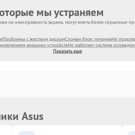
которые мы устраняем
жи на неисправность экрана, могут иметь более серьезные п
е
Проблемы с жестким диском
Сломан блок питания
Не подключ
дключением внешних устройств
Не работает система охлажде
Показать еще
ники Asus