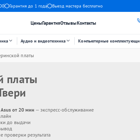
:00
Гарантия до 1 года
Выезд мастера бесплатно
Цены
Гарантия
Отзывы
Контакты
ника
Аудио и видеотехника
Компьютерные комплектующи
еринской платы
й платы
Твери
Asus от 20 мин
— экспресс-обслуживание
нлайн
ики до выдачи
вывод
 проверки результата