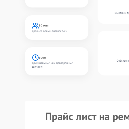
Выясним пр
30 мин
среднее время диагностики
100%
Собственн
оригинальные или проверенные
запчасти
Прайс лист на ре