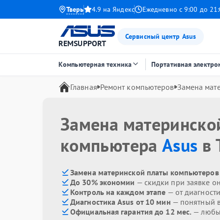
Тверь
4.9 на Яндекс
Ежедневно с 9:00 до 21
Сервисный центр Asus
REMSUPPORT
Компьютерная техника
Портативная электро
Главная
Ремонт компьютеров
Замена мат
Замена материнско
компьютера
Asus
в 
Замена материнской платы компьютеров 
До 30% экономии
— скидки при заявке о
Контроль на каждом этапе
— от диагност
Диагностика Asus от 10 мин
— понятный 
Официальная гарантия до 12 мес.
— любые