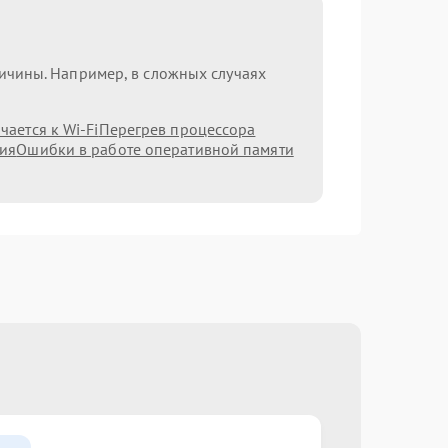
ричины. Например, в сложных случаях
ается к Wi-Fi
Перегрев процессора
ния
Ошибки в работе оперативной памяти