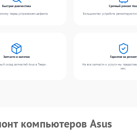
Быстрая диагностика
Срочный ремонт Asu
ичину перед устранением дефекта.
Большинство устройств ремонтируются 
Запчасти в наличии
Гарантия на ремонт
ый склад запчастей Asus в Твери.
На все запчасти и услуги мы предостав
мес.
монт компьютеров Asus