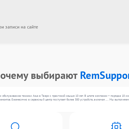
и записи на сайте
очему выбирают
RemSuppo
 обслуживанию техники Asus в Твери с практикой свыше 10 лет. В штате компании — порядка 18 и
ремонтов. Ежемесячно в сервисный центр поступает более 300 устройств, включая , , . Мы выполня