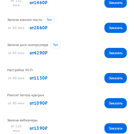
110
1460
Замена южного моста
2860
80
Замена шим-контроллера
4290
80
Настройка Wi-Fi
1130
40
Ремонт петель крышки
1090
90
Замена вебкамеры
110
1390