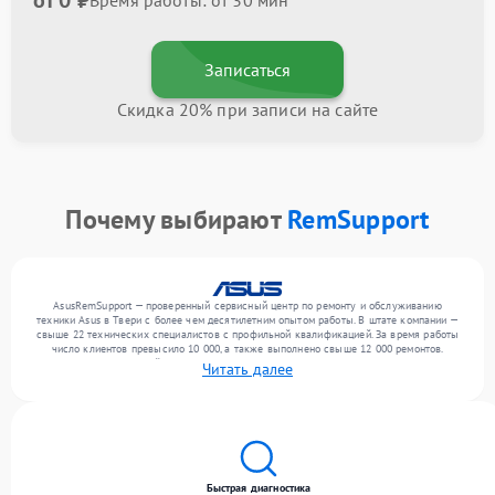
от 0 ₽
Время работы: от 30 мин
Записаться
Скидка 20% при записи на сайте
Почему выбирают
RemSupport
AsusRemSupport — проверенный сервисный центр по ремонту и обслуживанию
техники Asus в Твери с более чем десятилетним опытом работы. В штате компании —
свыше 22 технических специалистов с профильной квалификацией. За время работы
число клиентов превысило 10 000, а также выполнено свыше 12 000 ремонтов.
Ежемесячно в сервисный центр поступает свыше 300 единиц техники, включая , , . Мы
Читать далее
работаем с широким спектром неисправностей и гарантируем высокое качество
обслуживания благодаря квалификации мастеров.
Быстрая диагностика