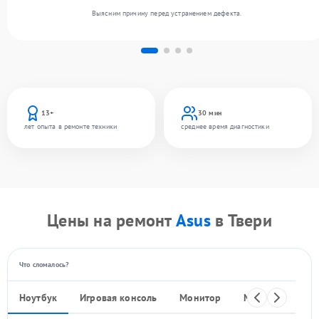
Выясним причину перед устранением дефекта.
13+
30 мин
лет опыта в ремонте техники
среднее время диагностики
Цены на ремонт
Asus
в Твери
Что сломалось?
Ноутбук
Игровая консоль
Монитор
Моноблок