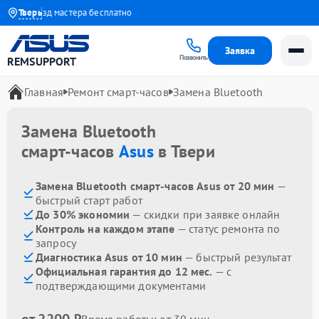
а
Выезд мастера бесплатно
Тверь
Заявка
Позвонить
REMSUPPORT
Главная
Ремонт смарт-часов
Замена Bluetooth
Замена Bluetooth
смарт-часов
Asus
в Твери
Замена Bluetooth смарт-часов Asus от 20 мин
—
быстрый старт работ
До 30% экономии
— скидки при заявке онлайн
Контроль на каждом этапе
— статус ремонта по
запросу
Диагностика Asus от 10 мин
— быстрый результат
Официальная гарантия до 12 мес.
— с
подтверждающими документами