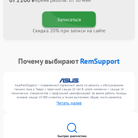
от 2200 ₽
Время работы: от 30 мин
Записаться
Скидка 20% при записи на сайте
Почему выбирают
RemSupport
AsusRemSupport — современный сервисный центр по ремонту и обслуживанию
техники Asus в Твери с практикой свыше 10 лет. В штате компании — свыше 14
технических специалистов с профильной квалификацией. За время работы помощь
оказана свыше 10 000 клиентов, а также выполнено общее число ремонтов
превысило 12 000. Ежемесячно в сервисный центр поступает свыше 300 единиц
Читать далее
техники, включая , , . Мы работаем с широким спектром неисправностей и предлагаем
стабильный уровень сервиса благодаря использованию современного оборудования.
Быстрая диагностика