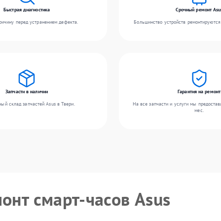
Быстрая диагностика
Срочный ремонт Asu
ичину перед устранением дефекта.
Большинство устройств ремонтируются 
Запчасти в наличии
Гарантия на ремонт
ый склад запчастей Asus в Твери.
На все запчасти и услуги мы предостав
мес.
монт смарт-часов Asus