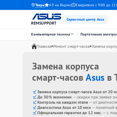
Тверь
4.9 на Яндекс
Ежедневно с 9:00 до 21
Сервисный центр Asus
REMSUPPORT
Компьютерная техника
Портативная электро
Главная
Ремонт смарт-часов
Замена корп
Замена корпуса
смарт-часов
Asus
в 
Замена корпуса смарт-часов Asus от 20 
До 30% экономии
— скидки при заявке о
Контроль на каждом этапе
— от диагност
Диагностика Asus от 10 мин
— понятный 
Официальная гарантия до 12 мес.
— с под