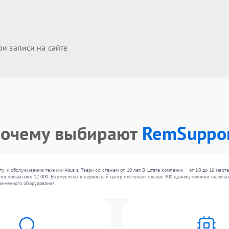
и записи на сайте
очему выбирают
RemSuppo
у и обслуживанию техники Asus в Твери со стажем от 10 лет. В штате компании — от 10 до 16 маст
ов превысило 12 000. Ежемесячно в сервисный центр поступает свыше 300 единиц техники, включая
ременного оборудования.