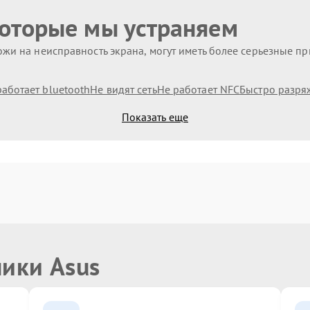
которые мы устраняем
жи на неисправность экрана, могут иметь более серьезные п
работает bluetooth
Не видят сеть
Не работает NFC
Быстро разря
Показать еще
ники Asus