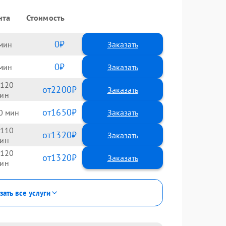
нта
Стоимость
0
Заказать
0
Заказать
120
2200
1650
0
110
1320
120
1320
зать все услуги