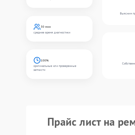
Выясним пр
30 мин
среднее время диагностики
100%
Собственн
оригинальные или проверенные
запчасти
Прайс лист на ре