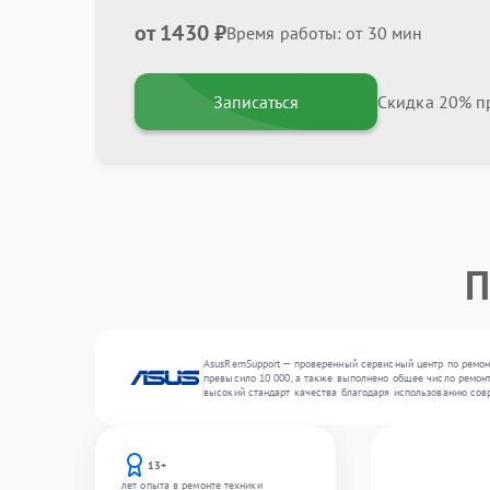
от 1430 ₽
Время работы: от 30 мин
Записаться
Скидка 20% пр
П
AsusRemSupport — проверенный сервисный центр по ремонт
превысило 10 000, а также выполнено общее число ремонт
высокий стандарт качества благодаря использованию сов
13+
лет опыта в ремонте техники