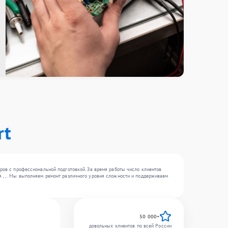
rt
еров с профессиональной подготовкой. За время работы число клиентов
 , , . Мы выполняем ремонт различного уровня сложности и поддерживаем
50 000+
довольных клиентов по всей России