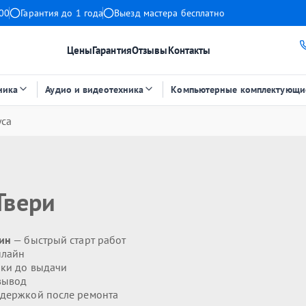
:00
Гарантия до 1 года
Выезд мастера бесплатно
Цены
Гарантия
Отзывы
Контакты
ника
Аудио и видеотехника
Компьютерные комплектующи
уса
Твери
мин
— быстрый старт работ
нлайн
ики до выдачи
вывод
держкой после ремонта