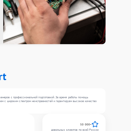
rt
нженеров с профессиональной подготовкой. За время работы помощь
отаем с широким спектром неисправностей и гарантируем высокое качество
50 000+
довольных клиентов по всей России