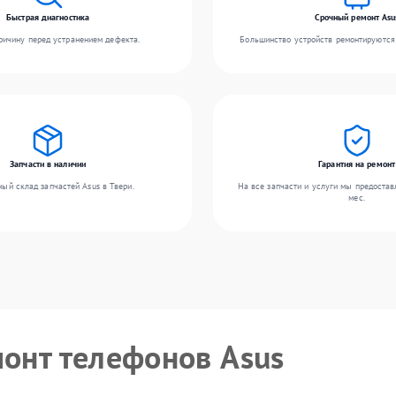
Быстрая диагностика
Срочный ремонт Asu
ичину перед устранением дефекта.
Большинство устройств ремонтируются 
Запчасти в наличии
Гарантия на ремонт
ый склад запчастей Asus в Твери.
На все запчасти и услуги мы предостав
мес.
монт телефонов Asus