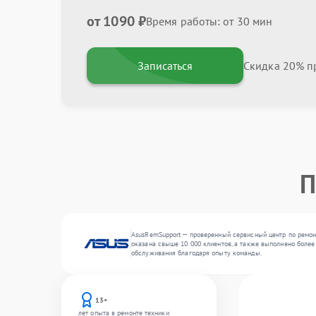
от 1090 ₽
Время работы: от 30 мин
Записаться
Скидка 20% пр
П
AsusRemSupport — проверенный сервисный центр по ремонт
оказана свыше 10 000 клиентов, а также выполнено более 
обслуживания благодаря опыту команды.
13+
лет опыта в ремонте техники