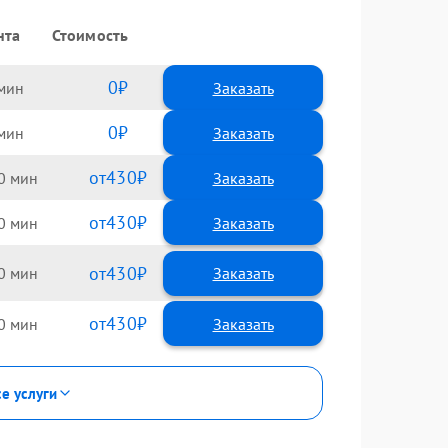
нта
Стоимость
0
Заказать
0
Заказать
430
0
430
0
430
0
430
0
се услуги