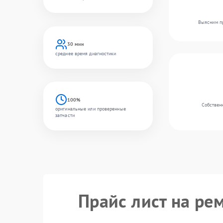
Выясним пр
30 мин
среднее время диагностики
100%
Собственн
оригинальные или проверенные
запчасти
Прайс лист на ре