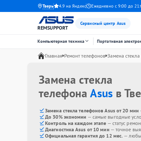
Тверь
4.9 на Яндекс
Ежедневно с 9:00 до 21
Сервисный центр Asus
REMSUPPORT
Компьютерная техника
Портативная электро
Главная
Ремонт телефонов
Замена стекла
Замена стекла
телефона
Asus
в Тв
Замена стекла телефонов Asus от 20 мин
До 30% экономии
— самые выгодные усл
Контроль на каждом этапе
— статус ремон
Диагностика Asus от 10 мин
— точное вы
Официальная гарантия до 12 мес.
— любые