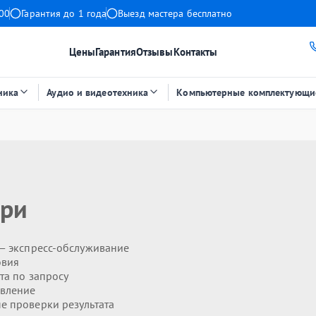
:00
Гарантия до 1 года
Выезд мастера бесплатно
Цены
Гарантия
Отзывы
Контакты
ника
Аудио и видеотехника
Компьютерные комплектующи
ери
— экспресс-обслуживание
овия
та по запросу
явление
 проверки результата