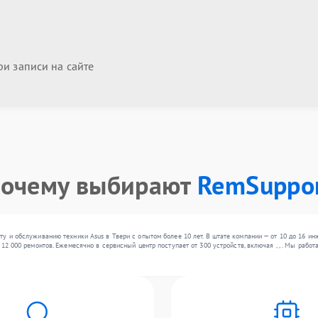
и записи на сайте
очему выбирают
RemSuppo
у и обслуживанию техники Asus в Твери с опытом более 10 лет. В штате компании — от 10 до 16 и
12 000 ремонтов. Ежемесячно в сервисный центр поступает от 300 устройств, включая , , . Мы раб