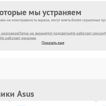
которые мы устраняем
жи на неисправность экрана, могут иметь более серьезные п
и разговоре
Пятна на экране
Нет подсветки
Не работает сенсор
Не работает динамик
Показать еще
ники Asus