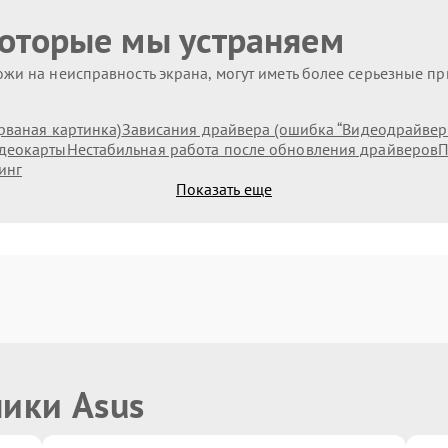
которые мы устраняем
жи на неисправность экрана, могут иметь более серьезные п
рваная картинка)
Зависания драйвера (ошибка “Видеодрайвер п
идеокарты
Нестабильная работа после обновления драйверов
П
инг
Показать еще
ники Asus