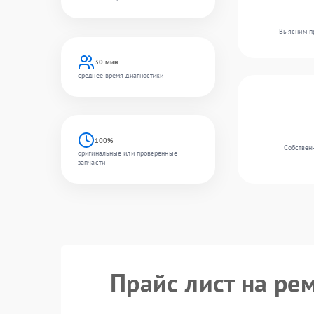
Выясним пр
30 мин
среднее время диагностики
100%
Собственн
оригинальные или проверенные
запчасти
Прайс лист на ре