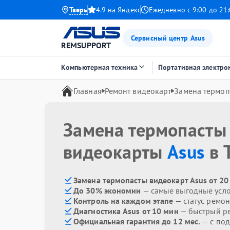
Тверь
4.9 на Яндекс
Ежедневно с 9:00 до 21
Сервисный центр Asus
REMSUPPORT
Компьютерная техника
Портативная электро
Главная
Ремонт видеокарт
Замена термоп
Замена термопасты
видеокарты
Asus
в 
Замена термопасты видеокарт Asus от 20
До 30% экономии
— самые выгодные усл
Контроль на каждом этапе
— статус ремон
Диагностика Asus от 10 мин
— быстрый ре
Официальная гарантия до 12 мес.
— с по