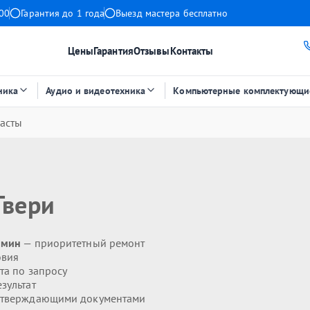
:00
Гарантия до 1 года
Выезд мастера бесплатно
Цены
Гарантия
Отзывы
Контакты
ника
Аудио и видеотехника
Компьютерные комплектующи
асты
Твери
 мин
— приоритетный ремонт
овия
та по запросу
зультат
дтверждающими документами