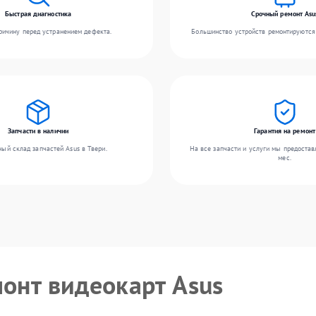
Быстрая диагностика
Срочный ремонт Asu
ичину перед устранением дефекта.
Большинство устройств ремонтируются 
Запчасти в наличии
Гарантия на ремонт
ый склад запчастей Asus в Твери.
На все запчасти и услуги мы предостав
мес.
монт видеокарт Asus