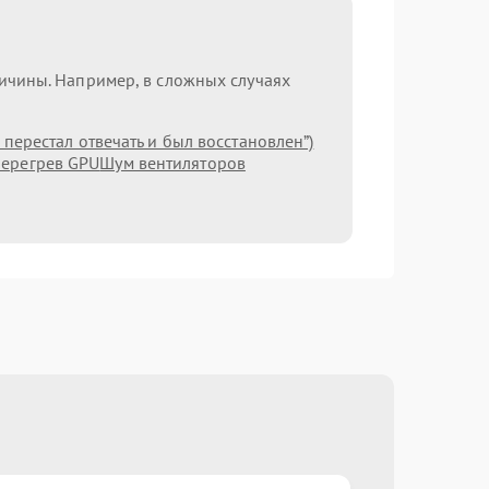
ричины. Например, в сложных случаях
ерестал отвечать и был восстановлен”)
ерегрев GPU
Шум вентиляторов