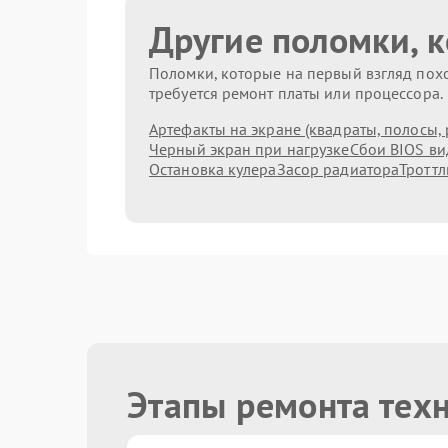
Другие поломки, 
Поломки, которые на первый взгляд похо
требуется ремонт платы или процессора.
Артефакты на экране (квадраты, полосы, 
Черный экран при нагрузке
Сбои BIOS в
Остановка кулера
Засор радиатора
Троттл
Этапы ремонта тех