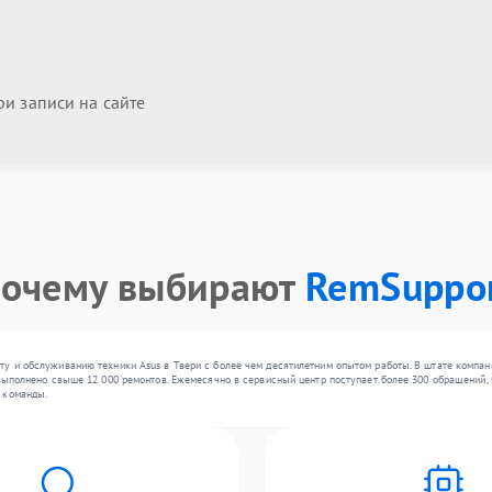
и записи на сайте
очему выбирают
RemSuppo
у и обслуживанию техники Asus в Твери с более чем десятилетним опытом работы. В штате компан
 выполнено свыше 12 000 ремонтов. Ежемесячно в сервисный центр поступает более 300 обращений, 
 команды.