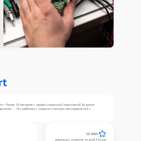
rt
ии — более 19 мастеров с профессиональной подготовкой. За время
включая , , . Мы работаем с широким спектром неисправностей и
50 000+
довольных клиентов по всей России