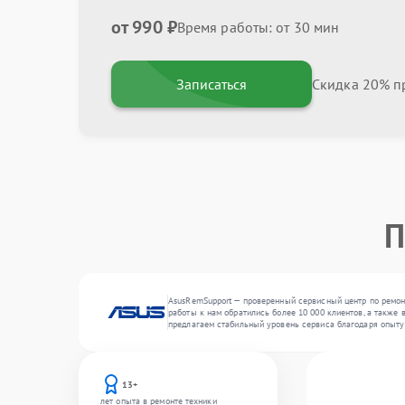
от 990 ₽
Время работы: от 30 мин
Записаться
Скидка 20% пр
П
AsusRemSupport — проверенный сервисный центр по ремонт
работы к нам обратились более 10 000 клиентов, а также
предлагаем стабильный уровень сервиса благодаря опыту
13+
лет опыта в ремонте техники