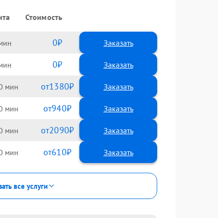
нта
Стоимость
0
Заказать
0
Заказать
1380
0
940
0
2090
0
610
0
зать все услуги