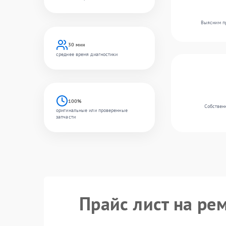
Выясним пр
30 мин
среднее время диагностики
100%
Собственн
оригинальные или проверенные
запчасти
Прайс лист на ре