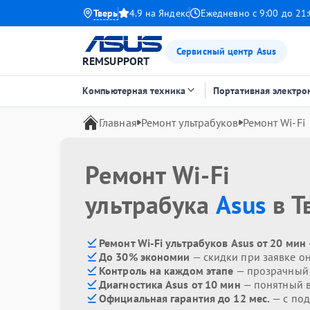
Тверь
4.9 на Яндекс
Ежедневно с 9:00 до 21
Сервисный центр Asus
REMSUPPORT
Компьютерная техника
Портативная электро
Главная
Ремонт ультрабуков
Ремонт Wi-Fi
Ремонт Wi-Fi
ультрабука
Asus
в Т
Ремонт Wi-Fi ультрабуков Asus от 20 мин
До 30% экономии
— скидки при заявке о
Контроль на каждом этапе
— прозрачный
Диагностика Asus от 10 мин
— понятный 
Официальная гарантия до 12 мес.
— с по