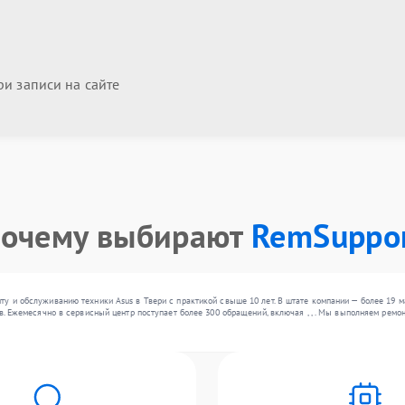
и записи на сайте
очему выбирают
RemSuppo
у и обслуживанию техники Asus в Твери с практикой свыше 10 лет. В штате компании — более 19 
ов. Ежемесячно в сервисный центр поступает более 300 обращений, включая , , . Мы выполняем рем