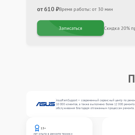
от 610 ₽
Время работы: от 30 мин
Записаться
Скидка 20% пр
П
AsusRemSupport — современный сервисный центр по ремонт
10 000 клиентов, а также выполнено более 12 000 ремонт
обслуживания благодаря отлаженным процессам ремонта.
13+
лет опыта в ремонте техники