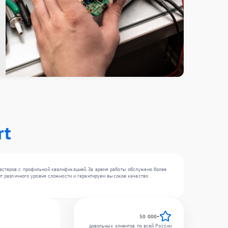
rt
мастеров с профильной квалификацией. За время работы обслужено более
онт различного уровня сложности и гарантируем высокое качество
50 000+
довольных клиентов по всей России