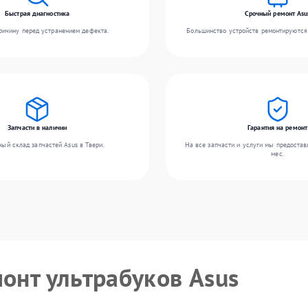
Быстрая диагностика
Срочный ремонт Asu
ичину перед устранением дефекта.
Большинство устройств ремонтируются 
Запчасти в наличии
Гарантия на ремонт
ый склад запчастей Asus в Твери.
На все запчасти и услуги мы предостав
мес.
монт ультрабуков Asus