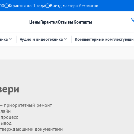
:00
Гарантия до 1 года
Выезд мастера бесплатно
Цены
Гарантия
Отзывы
Контакты
ника
Аудио и видеотехника
Компьютерные комплектующи
вери
— приоритетный ремонт
нлайн
 процесс
вывод
дтверждающими документами