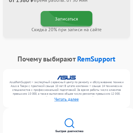
от 1380 ₽
Время работы: от 30 мин
Записаться
Скидка 20% при записи на сайте
Почему выбирают
RemSupport
AsusRemSupport — экспертный сервисный центр по ремонту и обслуживанию техники
Asus в Твери с практикой свыше 10 лет. В штате компании — свыше 14 технических
специалистов с профессиональной подготовкой. За время работы число клиентов
превысило 10 000, а также выполнено общее число ремонтов превысило 12 000.
Ежемесячно в сервисный центр поступает более 300 устройств, включая , , . Мы
Читать далее
работаем с широким спектром неисправностей и поддерживаем высокий стандарт
качества благодаря опыту команды.
Быстрая диагностика