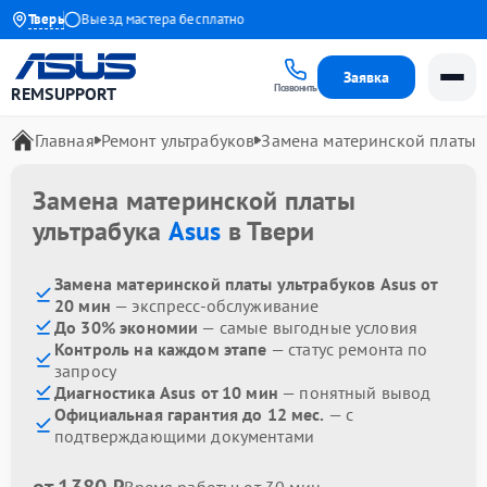
 1 года
Тверь
Выезд мастера бесплатно
Заявка
Позвонить
REMSUPPORT
Главная
Ремонт ультрабуков
Замена материнской платы
Замена материнской платы
ультрабука
Asus
в Твери
Замена материнской платы ультрабуков Asus от
20 мин
— экспресс-обслуживание
До 30% экономии
— самые выгодные условия
Контроль на каждом этапе
— статус ремонта по
запросу
Диагностика Asus от 10 мин
— понятный вывод
Официальная гарантия до 12 мес.
— с
подтверждающими документами