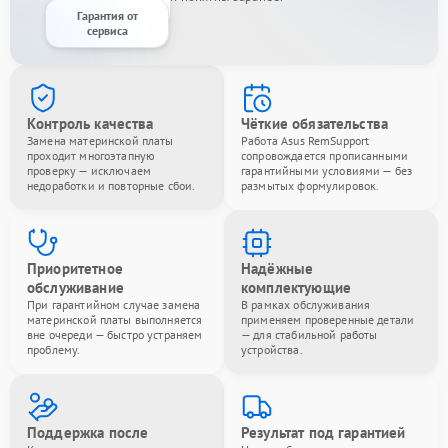
Гарантия от
сервиса
Контроль качества
Чёткие обязательства
Замена материнской платы
Работа Asus RemSupport
проходит многоэтапную
сопровождается прописанными
проверку — исключаем
гарантийными условиями — без
недоработки и повторные сбои.
размытых формулировок.
Приоритетное
Надёжные
обслуживание
комплектующие
При гарантийном случае замена
В рамках обслуживания
материнской платы выполняется
применяем проверенные детали
вне очереди — быстро устраняем
— для стабильной работы
проблему.
устройства.
Поддержка после
Результат под гарантией