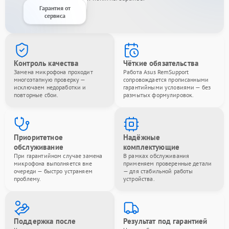
Гарантия от
сервиса
Контроль качества
Чёткие обязательства
Замена микрофона проходит
Работа Asus RemSupport
многоэтапную проверку —
сопровождается прописанными
исключаем недоработки и
гарантийными условиями — без
повторные сбои.
размытых формулировок.
Приоритетное
Надёжные
обслуживание
комплектующие
При гарантийном случае замена
В рамках обслуживания
микрофона выполняется вне
применяем проверенные детали
очереди — быстро устраняем
— для стабильной работы
проблему.
устройства.
Поддержка после
Результат под гарантией