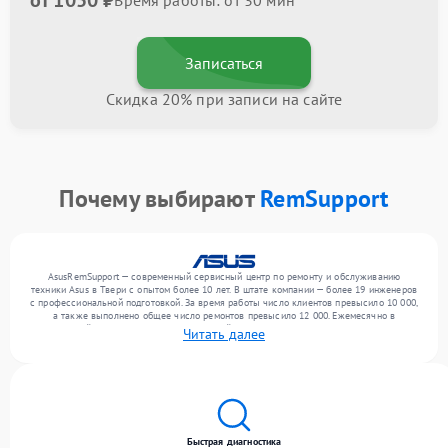
от 1050 ₽
Время работы: от 30 мин
Записаться
Скидка 20% при записи на сайте
Почему выбирают
RemSupport
AsusRemSupport — современный сервисный центр по ремонту и обслуживанию
техники Asus в Твери с опытом более 10 лет. В штате компании — более 19 инженеров
с профессиональной подготовкой. За время работы число клиентов превысило 10 000,
а также выполнено общее число ремонтов превысило 12 000. Ежемесячно в
сервисный центр поступает от 300 устройств, включая , , . Мы беремся за задачи
Читать далее
любой сложности и обеспечиваем надежный результат благодаря отлаженным
процессам ремонта.
Быстрая диагностика