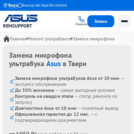
 1 года
Тверь
Выезд мастера бесплатно
Заявка
Позвонить
REMSUPPORT
Главная
Ремонт ультрабуков
Замена микрофона
Замена микрофона
ультрабука
Asus
в Твери
Замена микрофона ультрабуков Asus от 20 мин
—
экспресс-обслуживание
До 30% экономии
— самые выгодные условия
Контроль на каждом этапе
— статус ремонта по
запросу
Диагностика Asus от 10 мин
— понятный вывод
Официальная гарантия до 12 мес.
— с
подтверждающими документами