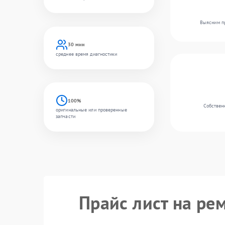
Выясним пр
30 мин
среднее время диагностики
100%
Собственн
оригинальные или проверенные
запчасти
Прайс лист на ре