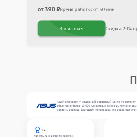
от 390 ₽
Время работы: от 30 мин
Записаться
Скидка 20% пр
П
AsusRemSupport — надежный сервисный центр по ремонту и
обслужено более 10 000 клиентов, а также выполнено свы
уровень сервиса благодаря использованию современного 
13+
лет опыта в ремонте техники