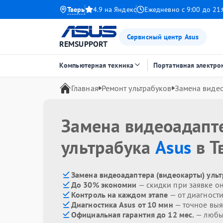
Тверь
4.9 на Яндекс
Ежедневно с 9:00 до 21
Сервисный центр Asus
REMSUPPORT
Компьютерная техника
Портативная электро
Главная
Ремонт ультрабуков
Замена видео
Замена видеоадапт
ультрабука
Asus
в Т
Замена видеоадаптера (видеокарты) ульт
До 30% экономии
— скидки при заявке о
Контроль на каждом этапе
— от диагност
Диагностика Asus от 10 мин
— точное вы
Официальная гарантия до 12 мес.
— любые