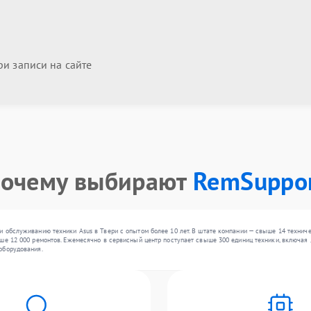
и записи на сайте
очему выбирают
RemSuppo
 обслуживанию техники Asus в Твери с опытом более 10 лет. В штате компании — свыше 14 технич
ше 12 000 ремонтов. Ежемесячно в сервисный центр поступает свыше 300 единиц техники, включая 
оборудования.