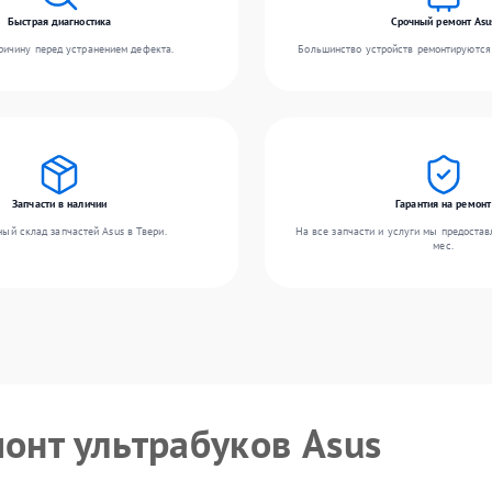
Быстрая диагностика
Срочный ремонт Asu
ичину перед устранением дефекта.
Большинство устройств ремонтируются 
Запчасти в наличии
Гарантия на ремонт
ый склад запчастей Asus в Твери.
На все запчасти и услуги мы предостав
мес.
монт ультрабуков Asus