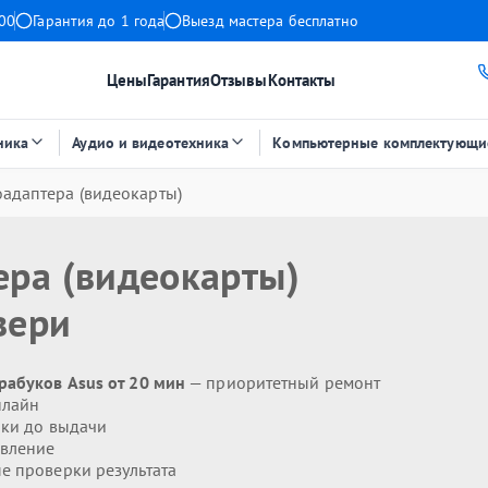
:00
Гарантия до 1 года
Выезд мастера бесплатно
Цены
Гарантия
Отзывы
Контакты
ника
Аудио и видеотехника
Компьютерные комплектующи
адаптера (видеокарты)
ера (видеокарты)
вери
рабуков Asus от 20 мин
— приоритетный ремонт
нлайн
ики до выдачи
явление
 проверки результата