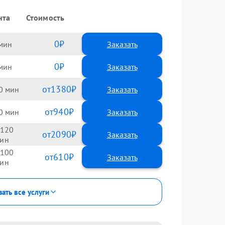
нта
Стоимость
0
Заказать
0
Заказать
1380
0
940
0
120
2090
100
610
зать все услуги